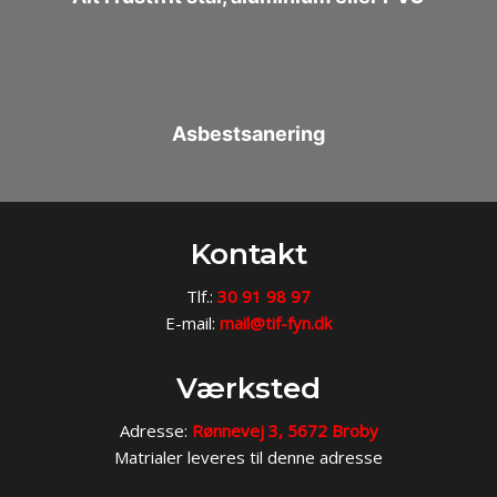
​Asbestsanering​
​Kontakt
Tlf.:
​
30 91 98 97
​​E-mail:​
mail@tif-fyn.dk​​
​Værksted
Adresse:
Rønnevej 3, 5672 Broby
​Matrialer leveres til denne adresse​