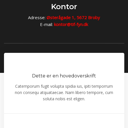
Kontor​
Adresse:
Østerågade 1, 5672 Broby
E-mail:
kontor@tif-fyn.dk​​
Created and hosted by Group Online
Dette er en hovedoverskrift
Catemporum fugit volupta spidia ius, ipiti temporrum
non consequ atquataecae. Nam libero tempore, cum
soluta nobis est eligen.